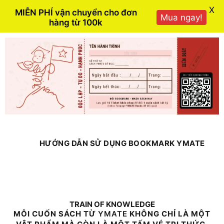
X
MIỄN PHÍ vận chuyển cho đơn
Mua ngay!
hàng từ 100k
HƯỚNG DẪN SỬ DỤNG BOOKMARK YMATE
TRAIN OF KNOWLEDGE
MỖI CUỐN SÁCH TỪ
YMATE
KHÔNG CHỈ LÀ MỘT