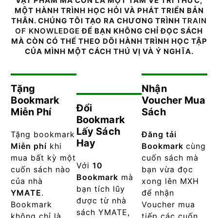
VẬT PHẨM MÀ CÒN LÀ MỘT TẤM VÉ TRI THỨC,
MỘT HÀNH TRÌNH HỌC HỎI VÀ PHÁT TRIỂN BẢN
THÂN. CHÚNG TÔI TẠO RA CHƯƠNG TRÌNH
TRAIN
OF KNOWLEDGE
ĐỂ BẠN KHÔNG CHỈ ĐỌC SÁCH
MÀ CÒN CÓ THỂ THEO DÕI HÀNH TRÌNH HỌC TẬP
CỦA MÌNH MỘT CÁCH THÚ VỊ VÀ Ý NGHĨA.
Tặng
Nhận
Bookmark
Voucher Mua
Đổi
Miễn Phí
Sách
Bookmark
Lấy Sách
Tặng bookmark
Đăng tải
Hay
Miễn phí
khi
Bookmark
cùng
mua bất kỳ một
cuốn sách mà
Với
10
cuốn sách nào
bạn vừa đọc
Bookmark
mà
của nhà
xong lên MXH
bạn tích lũy
YMATE
.
để nhận
được từ nhà
Bookmark
Voucher mua
sách YMATE,
không chỉ là
tiếp các cuốn