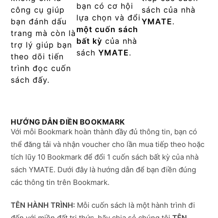
bạn có cơ hội
công cụ giúp
sách của nhà
lựa chọn và đổi
bạn đánh dấu
YMATE
.
một cuốn sách
trang mà còn là
bất kỳ
của nhà
trợ lý giúp bạn
sách
YMATE
.
theo dõi tiến
trình đọc cuốn
sách đấy.
HƯỚNG DẪN ĐIỀN BOOKMARK
Với mỗi Bookmark hoàn thành đầy đủ thông tin, bạn có
thể đăng tải và nhận voucher cho lần mua tiếp theo hoặc
tích lũy 10 Bookmark để đổi 1 cuốn sách bất kỳ của nhà
sách YMATE. Dưới đây là hướng dẫn để bạn điền đúng
các thông tin trên Bookmark.
TÊN HÀNH TRÌNH:
Mỗi cuốn sách là một hành trình đi
đến với miền đất tri thức, hãy chia sẻ chúng tôi
TÊN