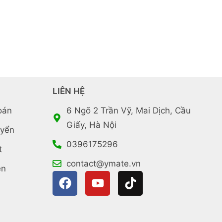
LIÊN HỆ
oán
6 Ngõ 2 Trần Vỹ, Mai Dịch, Cầu
Giấy, Hà Nội
uyển
0396175296
t
contact@ymate.vn
ền