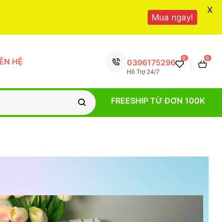
X
Mua ngay!
0
0
IÊN HỆ
0396175296
Hỗ Trợ 24/7
FREESHIP TỪ ĐƠN 100K