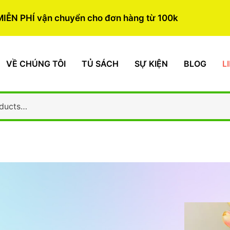
MIỄN PHÍ vận chuyển cho đơn hàng từ 100k
VỀ CHÚNG TÔI
TỦ SÁCH
SỰ KIỆN
BLOG
L