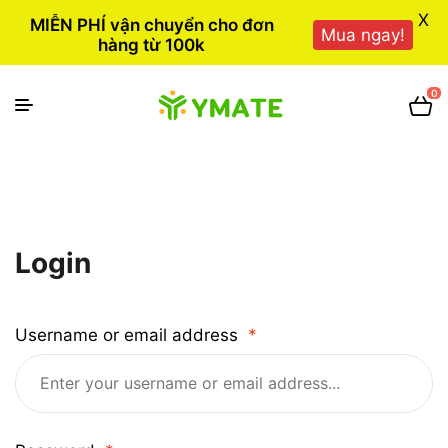
X
MIỄN PHÍ vận chuyển cho đơn
Mua ngay!
hàng từ 100k
0
Login
Username or email address
*