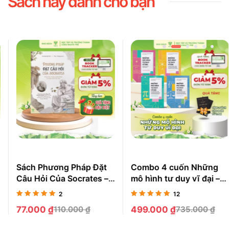
Sách hay dành cho bạn
Sách Phương Pháp Đặt
Combo 4 cuốn Những
Câu Hỏi Của Socrates –
mô hình tư duy vĩ đại –
Phát Triển Tư Duy Phản
The Great Mental
2
12
Biện Và Giải Quyết Vấn
Models
Được xếp
Được xếp
77.000
₫
110.000
₫
499.000
₫
735.000
₫
Đề Sâu Sắc
hạng
5.00
5
hạng
4.92
5
sao
sao