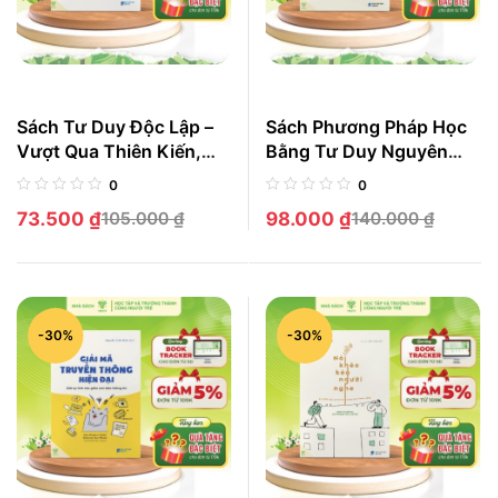
Sách Tư Duy Độc Lập –
Sách Phương Pháp Học
Vượt Qua Thiên Kiến,
Bằng Tư Duy Nguyên
Tránh Bị Thao Túng Và
Bản – Nền Tảng Giúp
0
0
Rèn Luyện Tư Duy Phản
Bạn Nắm Giữ Vũ Trụ
73.500
₫
105.000
₫
98.000
₫
140.000
₫
Biện
Kiến Thức Trong Tay
-30%
-30%