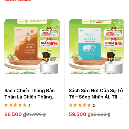
Sách Chiến Thắng Bản
Sách Sức Hút Của Sự Tử
Thân Là Chiến Thắng
Tế – Sống Nhân Ái, Tâm
Hiển Hách Nhất
Thư Thái
4
2
Được xếp
Được xếp
66.500
₫
95.000
₫
59.500
₫
85.000
₫
hạng
5.00
5
hạng
5.00
5
sao
sao