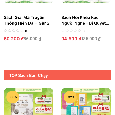
Sách Giải Mã Truyền
Sách Nói Khéo Kéo
Thông Hiện Đại – Giữ Sự
Người Nghe – Bí Quyết
Tỉnh Táo Giữa Cơn Bão
Cất Lời Tự Tin Trong Mọi
0
0
Thông Tin
Hoàn Cảnh
60.200
₫
86.000
₫
94.500
₫
135.000
₫
TOP Sách Bán Chạy
-30%
-32%