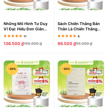
Những Mô Hình Tư Duy
Sách Chiến Thắng Bản
Vĩ Đại: Hiểu Đơn Giản
Thân Là Chiến Thắng
Kinh Tế Học, Nghệ
Hiển Hách Nhất
11
4
Thuật Để Giải Quyết Mọi
Được xếp
Được xếp
136.500
₫
195.000
₫
66.500
₫
95.000
₫
Vấn Đề Trong Cuộc
hạng
5.00
5
hạng
5.00
5
sao
sao
Sống
-30%
-30%