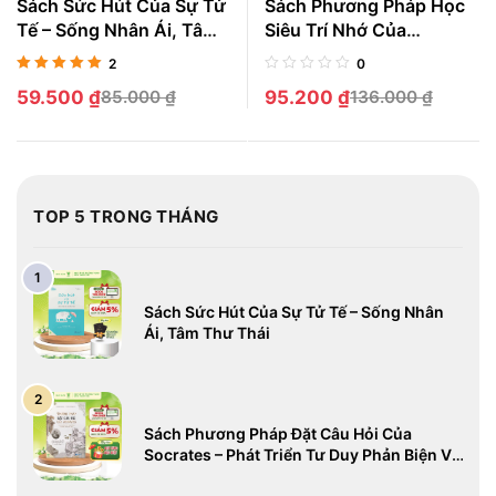
Sách Sức Hút Của Sự Tử
Sách Phương Pháp Học
Tế – Sống Nhân Ái, Tâm
Siêu Trí Nhớ Của
Thư Thái
Ebbinghaus – Học Tập
2
0
Khoa Học, Đột Phá Hiệu
Được xếp
59.500
₫
85.000
₫
95.200
₫
136.000
₫
Suất
hạng
5.00
5
sao
TOP 5 TRONG THÁNG
Sách Sức Hút Của Sự Tử Tế – Sống Nhân
Ái, Tâm Thư Thái
Sách Phương Pháp Đặt Câu Hỏi Của
Socrates – Phát Triển Tư Duy Phản Biện Và
Giải Quyết Vấn Đề Sâu Sắc