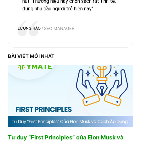
hút. Thương hiệu này chọn sách rất tinh tế,
đúng nhu cầu người trẻ hiện nay."
LƯƠNG HẢO
SEO MANAGER
BÀI VIẾT MỚI NHẤT
Tư duy “First Principles” của Elon Musk và