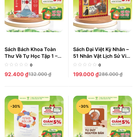
Sách Bách Khoa Toàn
Sách Đại Việt Kỳ Nhân –
Thư Về Tự Học Tập 1 –
51 Nhân Vật Lịch Sử Việt
55 Phương Pháp Học
Nam: Chân Dung, Giai
0
0
Tập Suốt Đời Của Người
Thoại, Khí Phách
92.400
₫
132.000
₫
199.000
₫
286.000
₫
Nhật
-30%
-30%