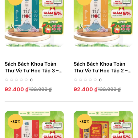
Sách Bách Khoa Toàn
Sách Bách Khoa Toàn
Thư Về Tự Học Tập 3 –
Thư Về Tự Học Tập 2 –
55 Phương Pháp Học
55 Phương Pháp Học
0
0
Tập Suốt Đời Của Người
Tập Suốt Đời Của Người
92.400
₫
132.000
₫
92.400
₫
132.000
₫
Nhật
Nhật
-30%
-30%