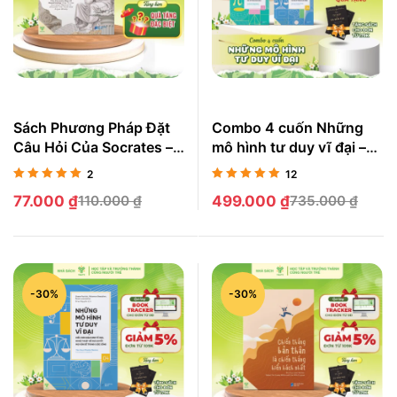
Sách Phương Pháp Đặt
Combo 4 cuốn Những
Câu Hỏi Của Socrates –
mô hình tư duy vĩ đại –
Phát Triển Tư Duy Phản
The Great Mental
2
12
Biện Và Giải Quyết Vấn
Models
Được xếp
Được xếp
77.000
₫
110.000
₫
499.000
₫
735.000
₫
Đề Sâu Sắc
hạng
5.00
5
hạng
4.92
5
sao
sao
-30%
-30%