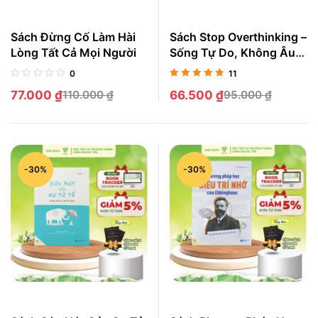
Sách Đừng Cố Làm Hài
Sách Stop Overthinking –
Lòng Tất Cả Mọi Người
Sống Tự Do, Không Âu
Lo
0
11
Được xếp
77.000
₫
110.000
₫
66.500
₫
95.000
₫
hạng
4.82
5
sao
-30%
-30%