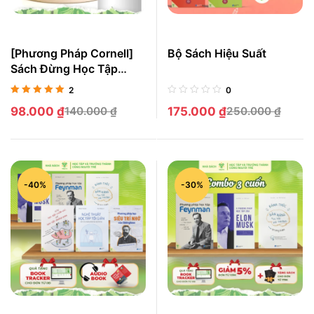
[Phương Pháp Cornell]
Bộ Sách Hiệu Suất
Sách Đừng Học Tập
Chăm Chỉ, Hãy Học Tập
2
0
Thông Minh
Được xếp
98.000
₫
140.000
₫
175.000
₫
250.000
₫
hạng
5.00
5
sao
-40%
-30%