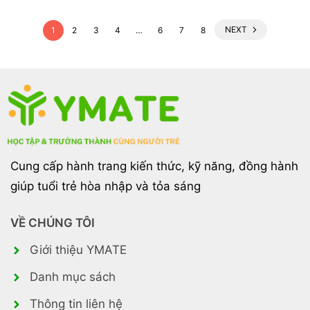
NEXT
1
2
3
4
…
6
7
8
Cung cấp hành trang kiến thức, kỹ năng, đồng hành
giúp tuổi trẻ hòa nhập và tỏa sáng
VỀ CHÚNG TÔI
Giới thiệu YMATE
Danh mục sách
Thông tin liên hệ