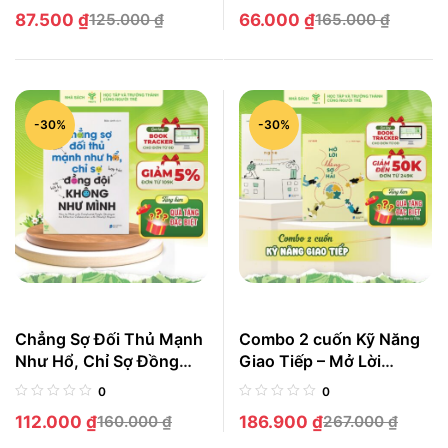
Hảo
87.500
₫
125.000
₫
66.000
₫
165.000
₫
-30%
-30%
Chẳng Sợ Đối Thủ Mạnh
Combo 2 cuốn Kỹ Năng
Như Hổ, Chỉ Sợ Đồng
Giao Tiếp – Mở Lời
Đội Không Như Mình:
Không Sợ Hãi + Nói
0
0
Nghệ Thuật Hợp Tác Với
Khéo, Kéo Người Nghe
112.000
₫
160.000
₫
186.900
₫
267.000
₫
Bất Kỳ Ai