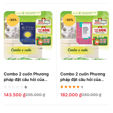
-30%
-30%
Combo 2 cuốn Phương
Combo 2 cuốn Phương
pháp đặt câu hỏi của
pháp đặt câu hỏi của
Socrates + Hiểu về tư
Socrates + Những
0
1
duy
nguyên tắc tư duy cốt lõi
Được xếp
143.500
₫
205.000
₫
182.000
₫
260.000
₫
hạng
5.00
5
sao