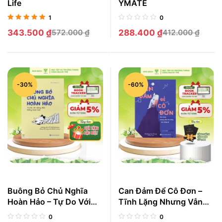
Life
YMATE
1
0
Được xếp
343.500
₫
572.000
₫
288.400
₫
412.000
₫
hạng
5.00
5
sao
-30%
-60%
Buông Bỏ Chủ Nghĩa
Can Đảm Để Cô Đơn –
Hoàn Hảo – Tự Do Với
Tĩnh Lặng Nhưng Vẫn
Những Điều Không Hoàn
Toả Sáng Nơi Công Sở
0
0