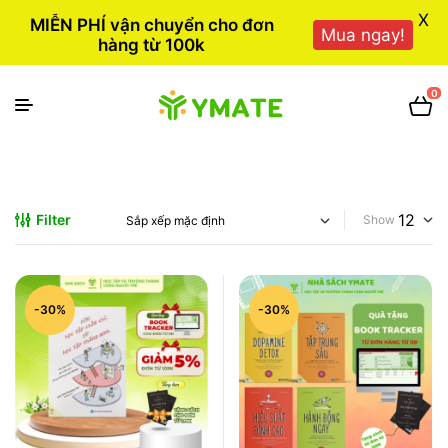
X
MIỄN PHÍ vận chuyển cho đơn
Mua ngay!
hàng từ 100k
0
Filter
Show
-30%
-30%