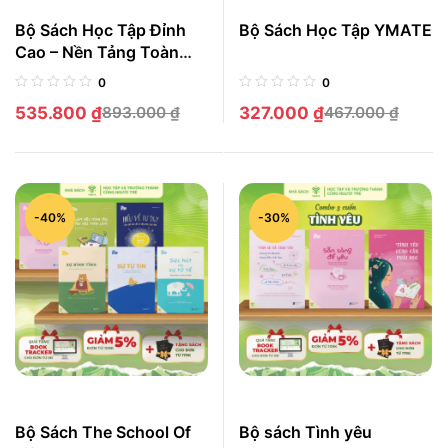
Bộ Sách Học Tập Đỉnh
Bộ Sách Học Tập YMATE
Cao – Nền Tảng Toàn
Diện Để Học Thông Minh
0
0
Và Hiểu Sâu
535.800
₫
893.000
₫
327.000
₫
467.000
₫
-40%
-30%
Bộ Sách The School Of
Bộ sách Tình yêu