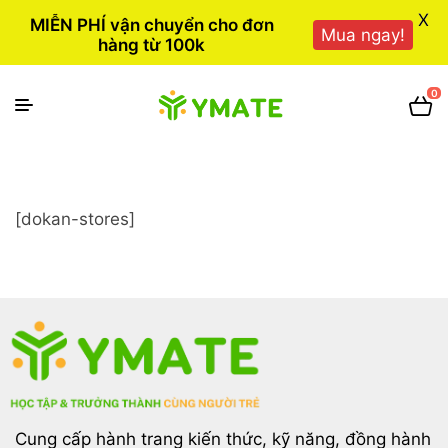
X
MIỄN PHÍ vận chuyển cho đơn
Mua ngay!
hàng từ 100k
0
[dokan-stores]
Cung cấp hành trang kiến thức, kỹ năng, đồng hành