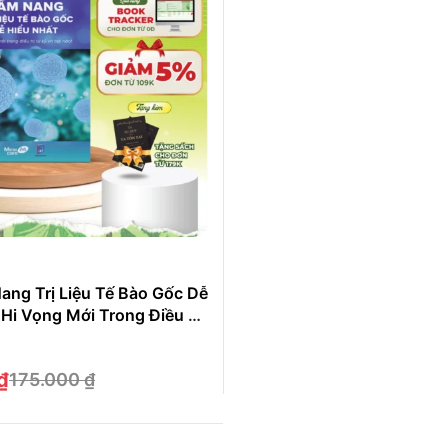
ang Trị Liệu Tế Bào Gốc Dễ
 Hi Vọng Mới Trong Điều Trị
ão
₫
175.000
₫