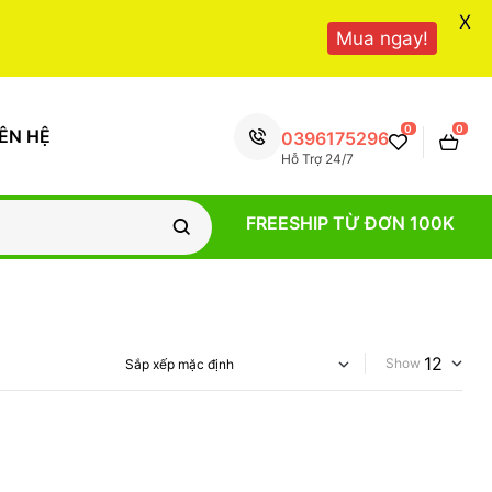
X
Mua ngay!
0
0
IÊN HỆ
0396175296
Hỗ Trợ 24/7
FREESHIP TỪ ĐƠN 100K
Show