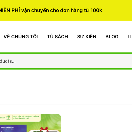
MIỄN PHÍ vận chuyển cho đơn hàng từ 100k
VỀ CHÚNG TÔI
TỦ SÁCH
SỰ KIỆN
BLOG
L