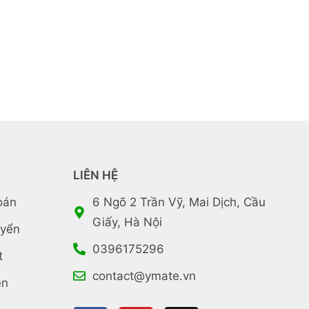
LIÊN HỆ
oán
6 Ngõ 2 Trần Vỹ, Mai Dịch, Cầu
Giấy, Hà Nội
uyển
0396175296
t
contact@ymate.vn
ền