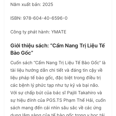
Năm xuất bản: 2025
ISBN: 978-604-40-6596-0
Công ty phát hành: YMATE
Giới thiệu sách: “Cẩm Nang Trị Liệu Tế
Bào Gốc”
Cuốn sách “Cẩm Nang Trị Liệu Tế Bào Gốc” là
tài liệu hướng dẫn chi tiết và đáng tin cậy về
liệu pháp tế bào gốc, đặc biệt trong điều trị
các bệnh lý phức tạp như tự kỷ và bại não.
Với sự chấp bút của bác sĩ Pajili Takahiro và
sự hiệu đính của PGS.TS Phạm Thế Hải, cuốn
sách mang đến cái nhìn sâu sắc về các ứng
dụng lâm sàng của tế bào gốc trong y học tái