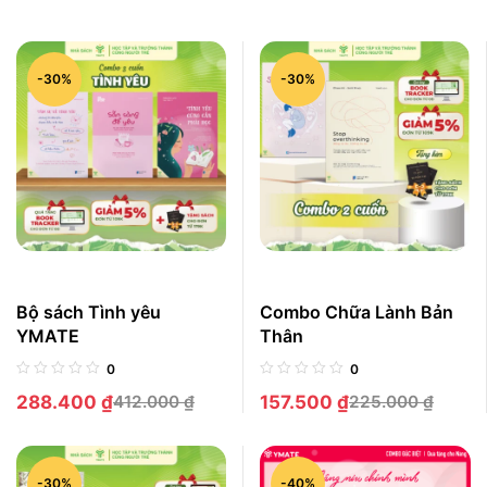
-30%
-30%
Bộ sách Tình yêu
Combo Chữa Lành Bản
YMATE
Thân
0
0
288.400
₫
412.000
₫
157.500
₫
225.000
₫
-30%
-40%