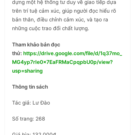
dựng một hệ thống tư duy về giao tiếp dựa
trên trí tuệ cảm xúc, giúp người đọc hiểu rõ
bản thân, điều chỉnh cảm xúc, và tạo ra
những cuộc trao đổi chất lượng.
Tham khảo bản đọc
thử:
https://drive.google.com/file/d/1q37mo_
MG4yp7rIe0x7EaFRMaCpqpbU0p/view?
usp=sharing
Thông tin sách
Tác giả: Lư Đào
Số trang: 268
Giá bìa: 132.000đ