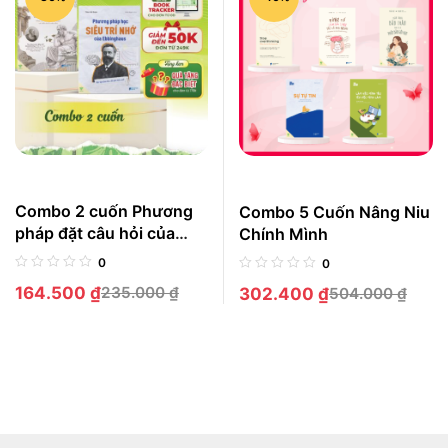
Combo 2 cuốn Phương
Combo 5 Cuốn Nâng Niu
pháp đặt câu hỏi của
Chính Mình
Socrates + Phương pháp
0
0
học siêu trí nhớ của
164.500
₫
235.000
₫
302.400
₫
504.000
₫
Ebbinghaus