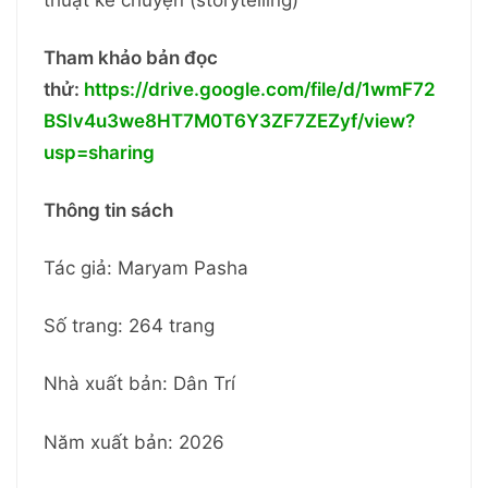
thuật kể chuyện (storytelling)
Tham khảo bản đọc
thử:
https://drive.google.com/file/d/1wmF72
BSIv4u3we8HT7M0T6Y3ZF7ZEZyf/view?
usp=sharing
Thông tin sách
Tác giả: Maryam Pasha
Số trang: 264 trang
Nhà xuất bản: Dân Trí
Năm xuất bản: 2026