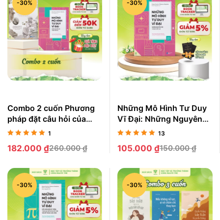
-30%
-30%
Combo 2 cuốn Phương
Những Mô Hình Tư Duy
pháp đặt câu hỏi của
Vĩ Đại: Những Nguyên
Socrates + Những
Tắc Tư Duy Cốt Lõi
1
13
nguyên tắc tư duy cốt lõi
Được xếp
Được xếp
182.000
₫
260.000
₫
105.000
₫
150.000
₫
hạng
5.00
5
hạng
5.00
5
sao
sao
-30%
-30%