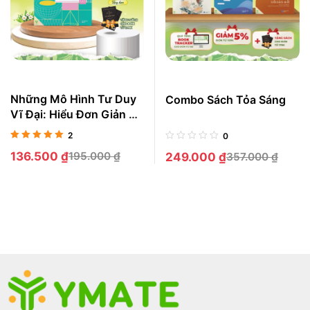
Những Mô Hình Tư Duy
Combo Sách Tỏa Sáng
Vĩ Đại: Hiểu Đơn Giản Hệ
Thống, Toán Học Để Giải
2
0
Quyết Mọi Vấn Đề Trong
Được xếp
136.500
₫
195.000
₫
249.000
₫
357.000
₫
Cuộc Sống
hạng
5.00
5
sao