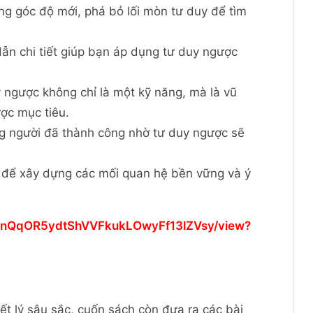
ng góc độ mới, phá bỏ lối mòn tư duy để tìm
ẫn chi tiết giúp bạn áp dụng tư duy ngược
 ngược không chỉ là một kỹ năng, mà là vũ
ợc mục tiêu.
g người đã thành công nhờ tư duy ngược sẽ
c để xây dựng các mối quan hệ bền vững và ý
/1z7nQqOR5ydtShVVFkukLOwyFf13lZVsy/view?
iết lý sâu sắc, cuốn sách còn đưa ra các bài