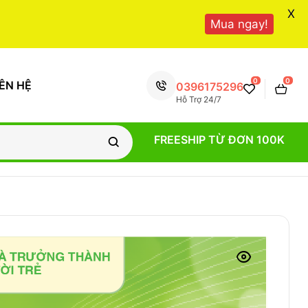
X
Mua ngay!
0
0
IÊN HỆ
0396175296
Hỗ Trợ 24/7
FREESHIP TỪ ĐƠN 100K