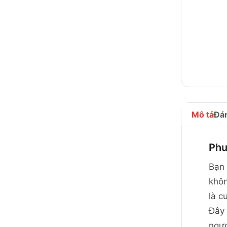
Mô tả
Đán
Phư
Bạn 
khôn
là c
Đây 
ngượ