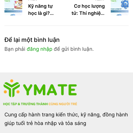
Kỹ năng tự
Cơ học lượng
học là gì?
tử: Thí nghiệm
Cách rèn
con mèo của
luyện kỹ năng
Schrodinger
tự học hiệu
và nghịch lý
Để lại một bình luận
quả
Bạn phải
đăng nhập
để gửi bình luận.
Cung cấp hành trang kiến thức, kỹ năng, đồng hành
giúp tuổi trẻ hòa nhập và tỏa sáng