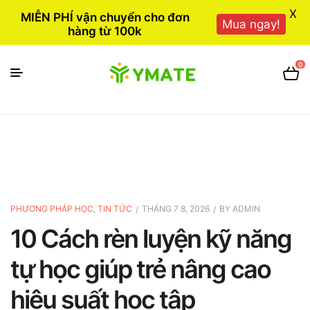
X
MIỄN PHÍ vận chuyển cho đơn
Mua ngay!
hàng từ 100k
0
PHƯƠNG PHÁP HỌC
,
TIN TỨC
THÁNG 7 8, 2026
BY
ADMIN
10 Cách rèn luyện kỹ năng
tự học giúp trẻ nâng cao
hiệu suất học tập