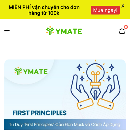
X
MIỄN PHÍ vận chuyển cho đơn
Mua ngay!
hàng từ 100k
0