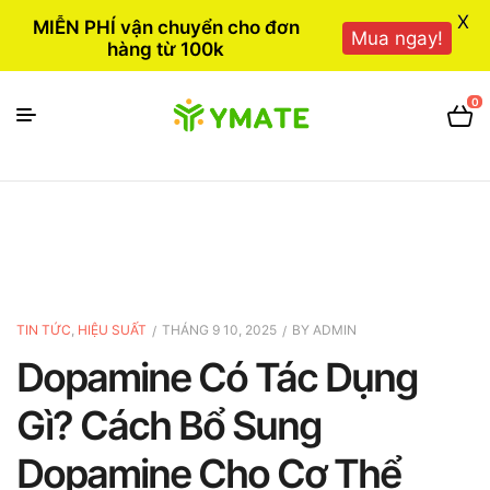
X
MIỄN PHÍ vận chuyển cho đơn
Mua ngay!
hàng từ 100k
0
TIN TỨC
,
HIỆU SUẤT
THÁNG 9 10, 2025
BY
ADMIN
Dopamine Có Tác Dụng
Gì? Cách Bổ Sung
Dopamine Cho Cơ Thể