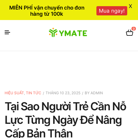
X
MIỄN PHÍ vận chuyển cho đơn
Mua ngay!
hàng từ 100k
0
HIỆU SUẤT
,
TIN TỨC
THÁNG 10 23, 2025
BY
ADMIN
Tại Sao Người Trẻ Cần Nỗ
Lực Từng Ngày Để Nâng
Cấp Bản Thân