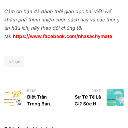
Cảm ơn bạn đã dành thời gian đọc bài viết! Để
khám phá thêm nhiều cuốn sách hay và các thông
tin hữu ích, hãy theo dõi chúng tôi
tại:
https://www.facebook.com/nhasachymate
Nỗ lực
PREV
NEXT
Biết Trân
Sự Tử Tế Là
Trọng Bản
Gì? Sức Hút
Thân, Thế Giới
Của Sự Tử Tế
Mới Trân Quý
Trong Cuộc
Bạn
Sống