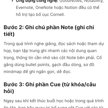
Ứng dụng công nghệ:
GoodNotes, Notability,
Evernote, OneNote hoặc Notion đều có thể
hỗ trợ tạo bố cục Cornell.
Bước 2: Ghi chú phần Note (ghi chi
tiết)
Trong quá trình nghe giảng, đọc sách hoặc tham dự
họp, bạn tập trung ghi nhanh các nội dung quan
trọng, thông tin cần nhớ vào cột Note bên phải. Cố
gắng dùng bullet points, gạch đầu dòng, sơ đồ
mindmap để ghi ngắn gọn, dễ đọc.
Bước 3: Ghi phần Cue (từ khóa/câu
hỏi)
Ngay sau khi kết thúc buổi học hoặc trong quá trình
ôn tập, bạn hãy quay lại bổ sung cột Cue với các từ