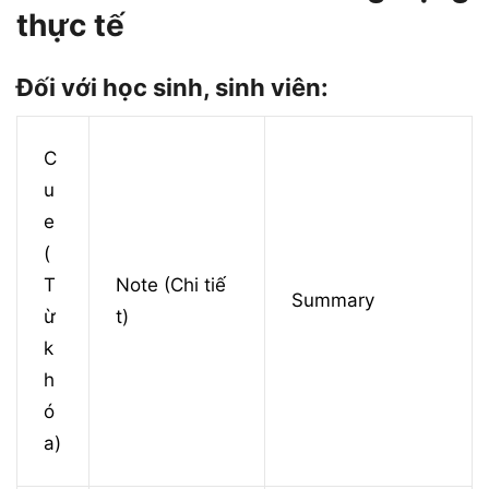
thực tế
Đối với học sinh, sinh viên:
C
u
e
(
T
Note (Chi tiế
Summary
ừ
t)
k
h
ó
a)