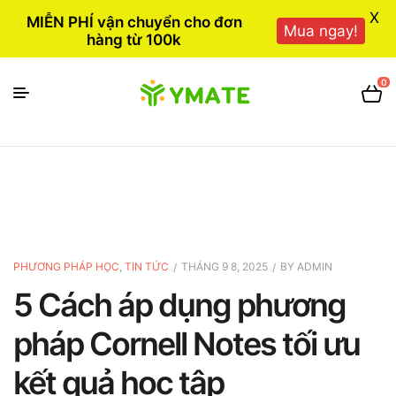
X
MIỄN PHÍ vận chuyển cho đơn
Mua ngay!
hàng từ 100k
0
PHƯƠNG PHÁP HỌC
,
TIN TỨC
THÁNG 9 8, 2025
BY
ADMIN
5 Cách áp dụng phương
pháp Cornell Notes tối ưu
kết quả học tập