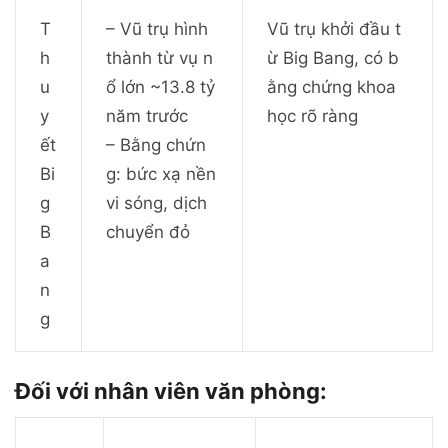
T
– Vũ trụ hình
Vũ trụ khởi đầu t
h
thành từ vụ n
ừ Big Bang, có b
u
ổ lớn ~13.8 tỷ
ằng chứng khoa
y
năm trước
học rõ ràng
ết
– Bằng chứn
Bi
g: bức xạ nền
g
vi sóng, dịch
B
chuyển đỏ
a
n
g
Đối với nhân viên văn phòng: