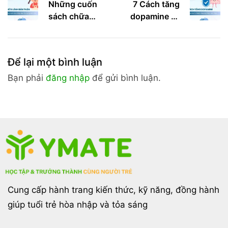
Những cuốn
7 Cách tăng
sách chữa
dopamine tự
lành bản thân
nhiên giúp cải
giúp bạn tìm
thiện tinh thần
lại bình an
Để lại một bình luận
Bạn phải
đăng nhập
để gửi bình luận.
Cung cấp hành trang kiến thức, kỹ năng, đồng hành
giúp tuổi trẻ hòa nhập và tỏa sáng