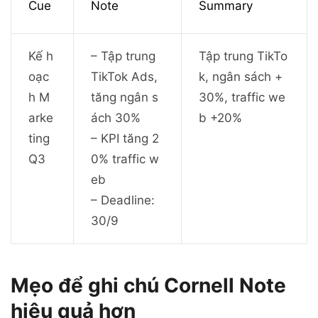
Cue
Note
Summary
Kế h
– Tập trung
Tập trung TikTo
oạc
TikTok Ads,
k, ngân sách +
h M
tăng ngân s
30%, traffic we
arke
ách 30%
b +20%
ting
– KPI tăng 2
Q3
0% traffic w
eb
– Deadline:
30/9
Mẹo để ghi chú Cornell Note
hiệu quả hơn