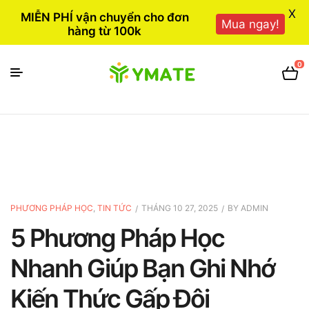
X
MIỄN PHÍ vận chuyển cho đơn
Mua ngay!
hàng từ 100k
0
PHƯƠNG PHÁP HỌC
,
TIN TỨC
THÁNG 10 27, 2025
BY
ADMIN
5 Phương Pháp Học
Nhanh Giúp Bạn Ghi Nhớ
Kiến Thức Gấp Đôi