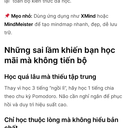
lại” toàn bộ kiến thức đã học.
Mẹo nhỏ:
Dùng ứng dụng như
XMind
hoặc
MindMeister
để tạo mindmap nhanh, đẹp, dễ lưu
trữ.
Những sai lầm khiến bạn học
mãi mà không tiến bộ
Học quá lâu mà thiếu tập trung
Thay vì học 3 tiếng “ngồi lì”, hãy học 1 tiếng chia
theo chu kỳ Pomodoro. Não cần nghỉ ngắn để phục
hồi và duy trì hiệu suất cao.
Chỉ học thuộc lòng mà không hiểu bản
chất