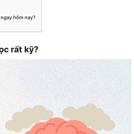
ớ ngay hôm nay?
ọc rất kỹ?