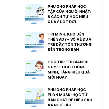
PHƯƠNG PHÁP HỌC
TẬP CỦA NGƯỜI NHẬT:
8 CÁCH TỰ HỌC HIỆU
QUẢ SUỐT ĐỜI
TIN MÌNH, KHÓ ĐẾN
THẾ SAO? – VỖ VỀ ĐỨA
TRẺ ĐẦY TỔN THƯƠNG
BÊN TRONG BẠN
HỌC TẬP TỐI GIẢN: BÍ
QUYẾT HỌC THÔNG
MINH, TĂNG HIỆU QUẢ
MỖI NGÀY
PHƯƠNG PHÁP HỌC
ELON MUSK: HỌC TỪ
BẢN CHẤT ĐỂ HIỂU SÂU
VÀ NHỚ LÂU