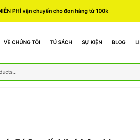
MIỄN PHÍ vận chuyển cho đơn hàng từ 100k
VỀ CHÚNG TÔI
TỦ SÁCH
SỰ KIỆN
BLOG
L