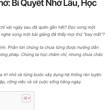
ớ: Bí Quyết Nhớ Lâu, Học
 chỉ vài ngày sau đã quên gần hết? Đọc xong một
nghe xong một bài giảng đã thấy mọi thứ “bay mất”?
inh. Phần lớn chúng ta chưa từng được hướng dẫn
ơng pháp. Chúng ta học chăm chỉ, nhưng chưa chắc
ủa trí nhớ và từng bước xây dựng hệ thống rèn luyện
ập, công việc và cả cuộc sống hằng ngày.