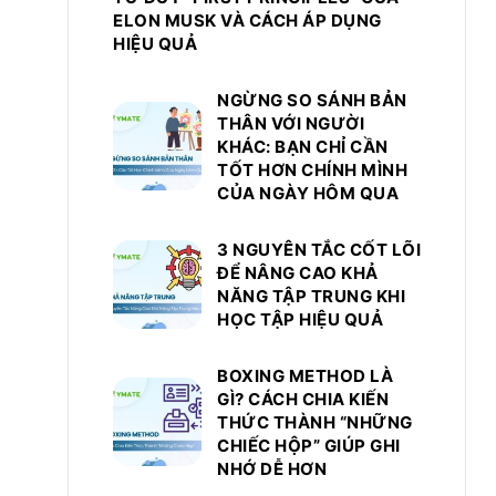
ELON MUSK VÀ CÁCH ÁP DỤNG
HIỆU QUẢ
NGỪNG SO SÁNH BẢN
THÂN VỚI NGƯỜI
KHÁC: BẠN CHỈ CẦN
TỐT HƠN CHÍNH MÌNH
CỦA NGÀY HÔM QUA
3 NGUYÊN TẮC CỐT LÕI
ĐỂ NÂNG CAO KHẢ
NĂNG TẬP TRUNG KHI
HỌC TẬP HIỆU QUẢ
BOXING METHOD LÀ
GÌ? CÁCH CHIA KIẾN
THỨC THÀNH “NHỮNG
CHIẾC HỘP” GIÚP GHI
NHỚ DỄ HƠN