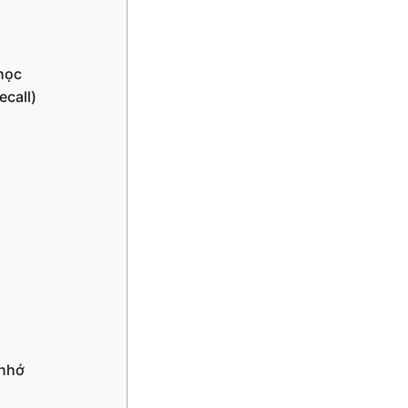
học
ecall)
 nhớ