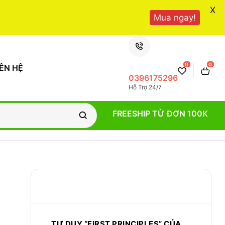
X
Mua ngay!
0
0
IÊN HỆ
0396175296
Hỗ Trợ 24/7
FREESHIP TỪ ĐƠN 100K
CÁC BÀI VIẾT MỚI
TƯ DUY “FIRST PRINCIPLES” CỦA