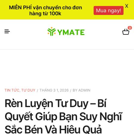
X
MIỄN PHÍ vận chuyển cho đơn
Mua ngay!
hàng từ 100k
0
TIN TỨC
,
TƯ DUY
THÁNG 3 1, 2026
BY
ADMIN
Rèn Luyện Tư Duy – Bí
Quyết Giúp Bạn Suy Nghĩ
Sắc Bén Và Hiệu Quả