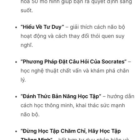
hóa 50 mô hình giúp bạn ra quyết định sáng
suốt.
“Hiểu Về Tư Duy”
– giải thích cách não bộ
hoạt động và cách thay đổi thói quen suy
nghĩ.
“Phương Pháp Đặt Câu Hỏi Của Socrates”
–
học nghệ thuật chất vấn và khám phá chân
lý.
“Đánh Thức Bản Năng Học Tập”
– hướng dẫn
cách học thông minh, khai thác sức mạnh
não bộ.
“Đừng Học Tập Chăm Chỉ, Hãy Học Tập