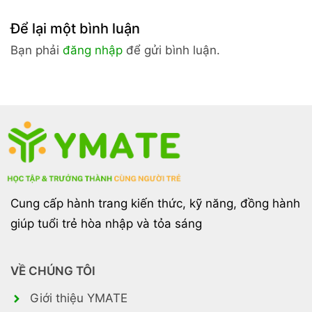
kiểm soát
Nguyên Tắc
Để lại một bình luận
Dopamine
Của Tâm Lý
hiệu quả
Học Thuyết
Bạn phải
đăng nhập
để gửi bình luận.
Phục
Cung cấp hành trang kiến thức, kỹ năng, đồng hành
giúp tuổi trẻ hòa nhập và tỏa sáng
VỀ CHÚNG TÔI
Giới thiệu YMATE