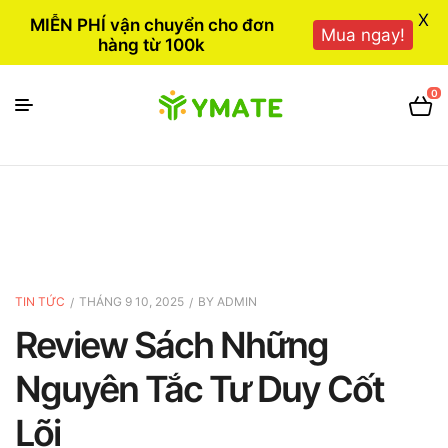
X
MIỄN PHÍ vận chuyển cho đơn
Mua ngay!
hàng từ 100k
0
TIN TỨC
THÁNG 9 10, 2025
BY
ADMIN
Review Sách Những
Nguyên Tắc Tư Duy Cốt
Lõi