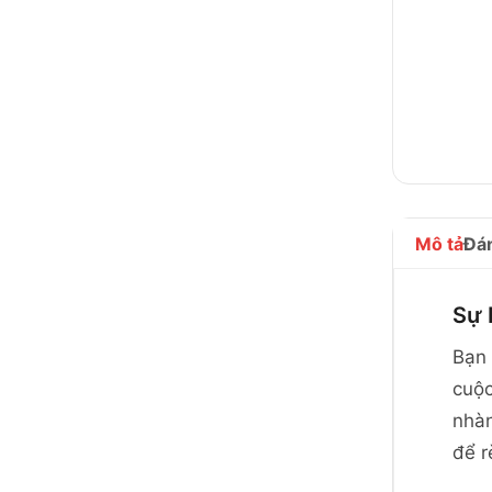
Mô tả
Đán
Sự 
Bạn 
cuộc
nhà
để r