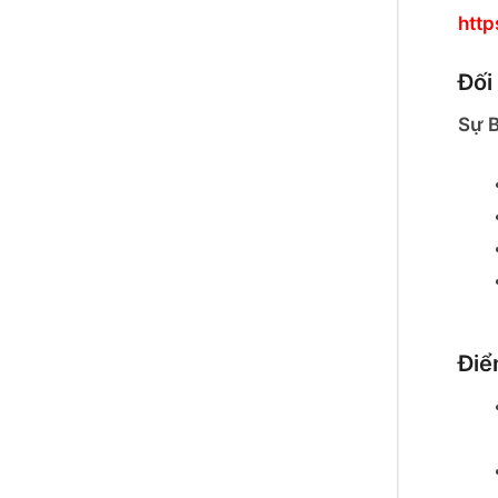
htt
Đối
Sự B
Điể