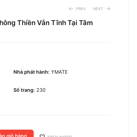
PREV
NEXT
Không Thiền Vẫn Tĩnh Tại Tâm
68.400
59.500
₫
₫
95.000
85.000
₫
₫
Nhà phát hành:
YMATE
Số trang:
230
ào giỏ hàng
Add to wishlist