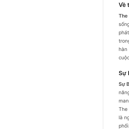
Về 
The 
sống
phát
tron
hàn 
cuộc
Sự 
Sự B
năng
mang
The 
là n
phối