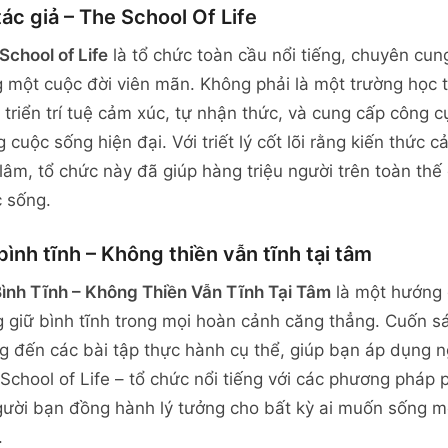
tác giả – The School Of Life
School of Life
là tổ chức toàn cầu nổi tiếng, chuyên cun
 một cuộc đời viên mãn. Không phải là một trường học t
 triển trí tuệ cảm xúc, tự nhận thức, và cung cấp công c
g cuộc sống hiện đại. Với triết lý cốt lõi rằng kiến thức
lâm, tổ chức này đã giúp hàng triệu người trên toàn thế g
 sống.
bình tĩnh – Không thiền vẫn tĩnh tại tâm
ình Tĩnh – Không Thiền Vẫn Tĩnh Tại Tâm
là một hướng d
 giữ bình tĩnh trong mọi hoàn cảnh căng thẳng. Cuốn s
 đến các bài tập thực hành cụ thể, giúp bạn áp dụng n
School of Life – tổ chức nổi tiếng với các phương pháp 
gười bạn đồng hành lý tưởng cho bất kỳ ai muốn sống mộ
.