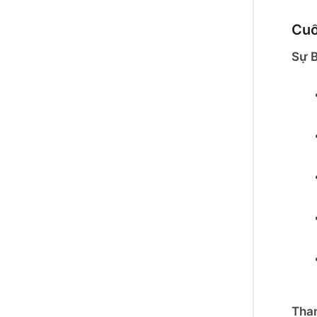
Cuố
Sự B
Tham