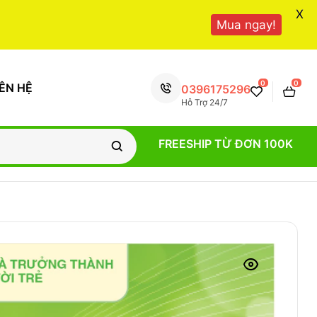
X
Mua ngay!
0
0
IÊN HỆ
0396175296
Hỗ Trợ 24/7
FREESHIP TỪ ĐƠN 100K