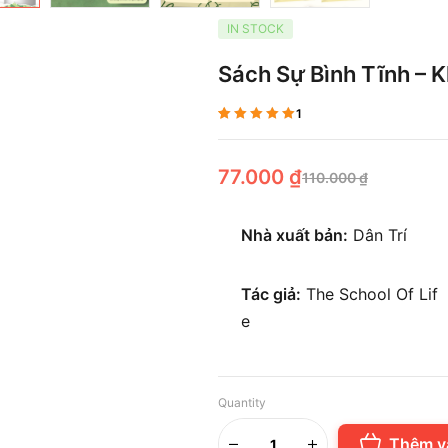
IN STOCK
Sách Sự Bình Tĩnh – 
1
5.00
1
trên 5 dựa trên
đánh giá
77.000
₫
110.000
₫
Nhà xuất bản:
Dân Trí
Tác giả:
The School Of Lif
e
Quantity
Thêm v