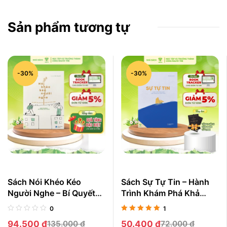
Sản phẩm tương tự
-30%
-30%
Sách Nói Khéo Kéo
Sách Sự Tự Tin – Hành
Người Nghe – Bí Quyết
Trình Khám Phá Khả
Cất Lời Tự Tin Trong Mọi
Năng Của Chính Mình
0
1
Hoàn Cảnh
Được xếp
94.500
₫
135.000
₫
50.400
₫
72.000
₫
hạng
5.00
5