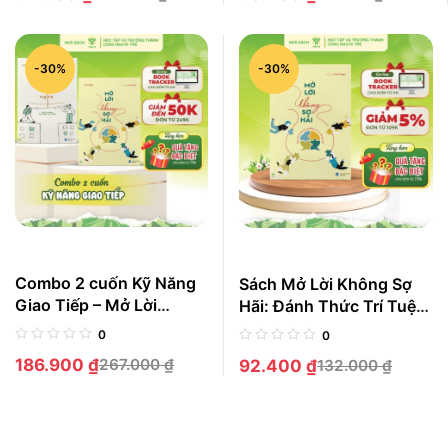
sao
-30%
-30%
Combo 2 cuốn Kỹ Năng
Sách Mở Lời Không Sợ
Giao Tiếp – Mở Lời
Hãi: Đánh Thức Trí Tuệ
Không Sợ Hãi + Nói
Cảm Xúc Để Làm Chủ
0
0
Khéo, Kéo Người Nghe
Mọi Cuộc Giao Tiếp
186.900
₫
267.000
₫
92.400
₫
132.000
₫