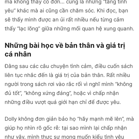
mà không thấy cô đơn… cũng là những “tầng tình
yêu” khác mà ai cũng cần chăm sóc. Khi đọc, bạn
sẽ thấy mình được an ủi rất nhiều nếu từng cảm
thấy “lạc lõng” giữa những mối quan hệ xung quanh.
Những bài học về bản thân và giá trị
cá nhân
Đằng sau các câu chuyện tình cảm, điều cuốn sách
liên tục nhắc đến là giá trị của bản thân. Rất nhiều
người trong sách rơi vào rắc rối vì nghĩ mình “không
đủ tốt”, “không xứng đáng”, hoặc vì chấp nhận
những điều vượt quá giới hạn chỉ để được yêu.
Dolly không đơn giản bảo họ “hãy mạnh mẽ lên”, mà
giúp họ nhìn rõ gốc rễ: tại sao mình lại chấp nhận
như vậy, mình thực sự mong muốn kiểu tình yêu