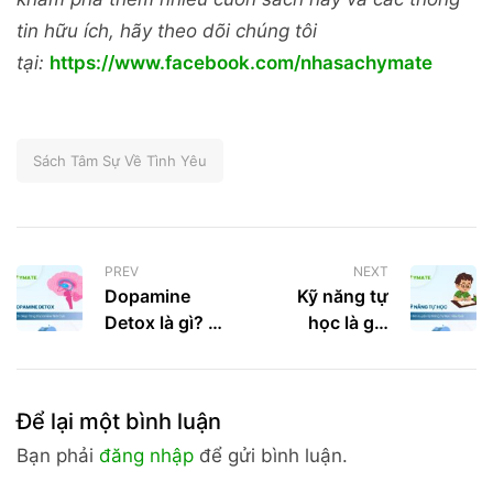
tin hữu ích, hãy theo dõi chúng tôi
tại:
https://www.facebook.com/nhasachymate
Sách Tâm Sự Về Tình Yêu
PREV
NEXT
Dopamine
Kỹ năng tự
Detox là gì? 7
học là gì?
cách giúp tăng
Cách rèn
dopamine tích
luyện kỹ năng
cực
tự học hiệu
Để lại một bình luận
quả
Bạn phải
đăng nhập
để gửi bình luận.