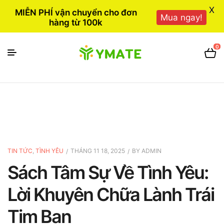
X
MIỄN PHÍ vận chuyển cho đơn
Mua ngay!
hàng từ 100k
0
TIN TỨC
,
TÌNH YÊU
THÁNG 11 18, 2025
BY
ADMIN
Sách Tâm Sự Về Tình Yêu:
Lời Khuyên Chữa Lành Trái
Tim Bạn