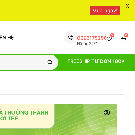
X
Mua ngay!
0
0
IÊN HỆ
0396175296
Hỗ Trợ 24/7
FREESHIP TỪ ĐƠN 100K