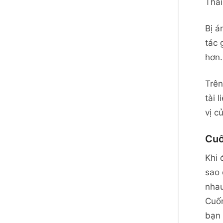
Thái
Bị á
tác 
hơn.
Trên
tài 
vị c
Cuố
Khi 
sao 
nhau
Cuốn
bạn 