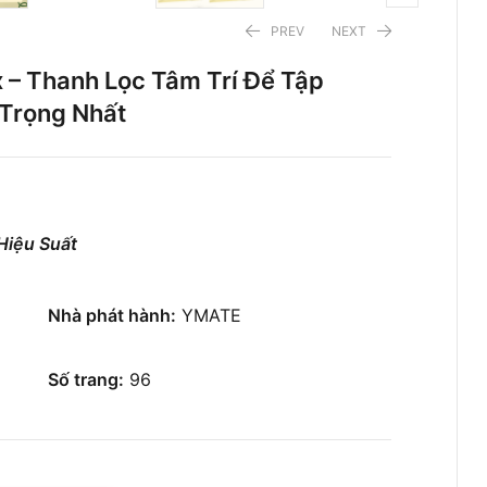
PREV
NEXT
– Thanh Lọc Tâm Trí Để Tập
 Trọng Nhất
60.200
41.300
₫
₫
59.000
86.000
₫
₫
Hiệu Suất
Nhà phát hành:
YMATE
Số trang:
96