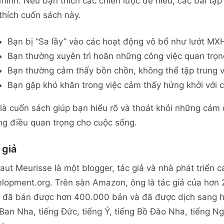
mình. Nếu bạn thích các chiến lược dễ hiểu, các bài tập
thích cuốn sách này.
Bạn bị “Sa lầy” vào các hoạt động vô bổ như lướt MX
Bạn thường xuyên trì hoãn những công việc quan trọ
Bạn thường cảm thấy bồn chồn, không thể tập trung 
Bạn gặp khó khăn trong việc cảm thấy hứng khởi với c
là cuốn sách giúp bạn hiểu rõ và thoát khỏi những cám
g điều quan trọng cho cuộc sống.
 giả
aut Meurisse là một blogger, tác giả và nhà phát triển 
lopment.org. Trên sàn Amazon, ông là tác giả của hơn
 đã bán được hơn 400.000 bản và đã được dịch sang h
Ban Nha, tiếng Đức, tiếng Ý, tiếng Bồ Đào Nha, tiếng N