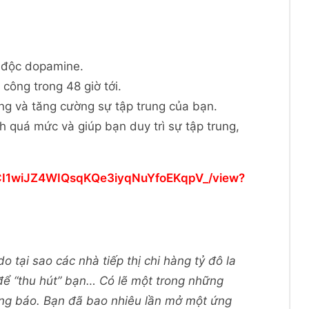
i độc dopamine.
công trong 48 giờ tới.
ng và tăng cường sự tập trung của bạn.
ch quá mức và giúp bạn duy trì sự tập trung,
/1TCI1wiJZ4WIQsqKQe3iyqNuYfoEKqpV_/view?
o tại sao các nhà tiếp thị chi hàng tỷ đô la
để “thu hút” bạn… Có lẽ một trong những
ông báo. Bạn đã bao nhiêu lần mở một ứng