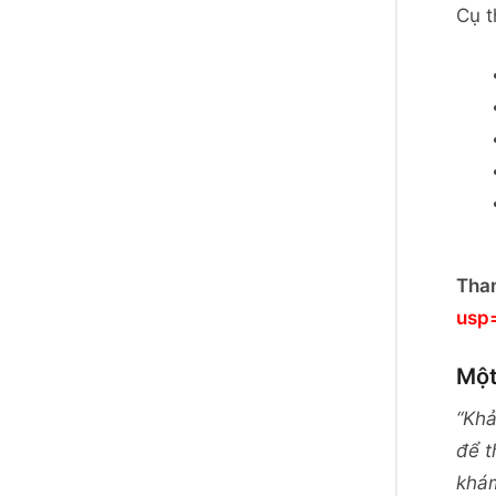
Cụ t
Tha
usp=
Một
“Khả
để t
khám