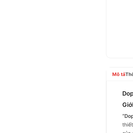
Mô tả
Thô
Dop
Giớ
“Dop
thiế