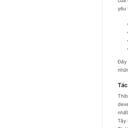
của 
yêu 
Đây 
nhữn
Tác
Thib
deve
nhất
Tây 