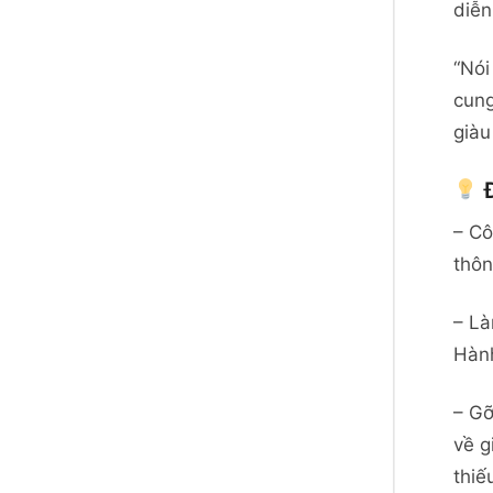
diễn
“Nói
cung
giàu
Đ
– Cô
thôn
– Là
Hành
– Gỡ
về g
thiế