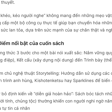
 thuyết.
 khéo, kéo người nghe” không mang đến những mẹo vặt đ
 cấp một bộ công cụ thực tế giúp bạn chuyển hóa nhữ
 sức lan tỏa, dựa trên sức mạnh của sự chân thật và ngh
iểm nổi bật của cuốn sách
ng thức 3 bước cho một bài nói xuất sắc: Nắm vững quy 
g điệp), Kết cấu (xây dựng nội dung) đến Trình bày (thể
m chủ nghệ thuật Storytelling: Hướng dẫn sử dụng các c
 trình anh hùng, Kishotenketsu hay Sparklines để biến 
 bỏ định kiến về “diễn giả hoàn hảo”: Sách bóc tách nh
iới tính, chủng tộc) thường khiến con người nghi ngờ năn
u tự tin cá nhân