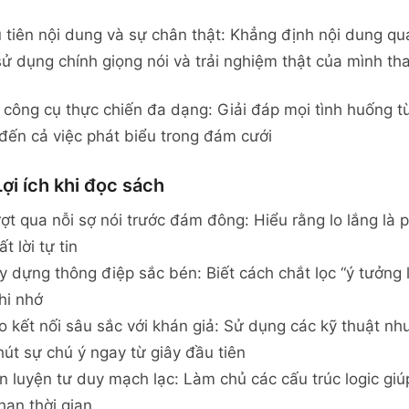
 tiên nội dung và sự chân thật: Khẳng định nội dung q
sử dụng chính giọng nói và trải nghiệm thật của mình th
 công cụ thực chiến đa dạng: Giải đáp mọi tình huống từ 
đến cả việc phát biểu trong đám cưới
ợi ích khi đọc sách
ợt qua nỗi sợ nói trước đám đông: Hiểu rằng lo lắng là
t lời tự tin
y dựng thông điệp sắc bén: Biết cách chắt lọc “ý tưởn
hi nhớ
o kết nối sâu sắc với khán giả: Sử dụng các kỹ thuật nh
hút sự chú ý ngay từ giây đầu tiên
n luyện tư duy mạch lạc: Làm chủ các cấu trúc logic giú
 hạn thời gian