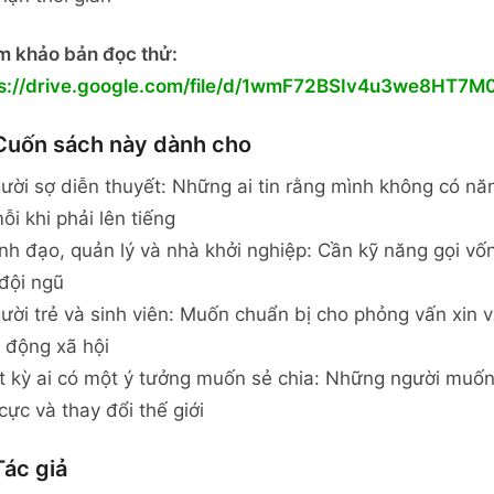
 khảo bản đọc thử:
ps://drive.google.com/file/d/1wmF72BSIv4u3we8HT7
uốn sách này dành cho
ười sợ diễn thuyết: Những ai tin rằng mình không có nă
ỗi khi phải lên tiếng
nh đạo, quản lý và nhà khởi nghiệp: Cần kỹ năng gọi vố
đội ngũ
ười trẻ và sinh viên: Muốn chuẩn bị cho phỏng vấn xin vi
 động xã hội
t kỳ ai có một ý tưởng muốn sẻ chia: Những người muốn
 cực và thay đổi thế giới
ác giả