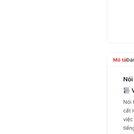
Mô tả
Đán
Nói
V
Nói 
cất 
việc
tiến