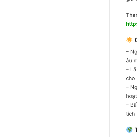
Tham
htt
C
– Ng
âu m
– Lã
cho 
– Ng
hoạt
– Bấ
tích
T