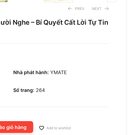
PREV
NEXT
ời Nghe – Bí Quyết Cất Lời Tự Tin
92.400
186.900
₫
₫
132.000
267.000
₫
₫
Nhà phát hành:
YMATE
Số trang:
264
ào giỏ hàng
Add to wishlist