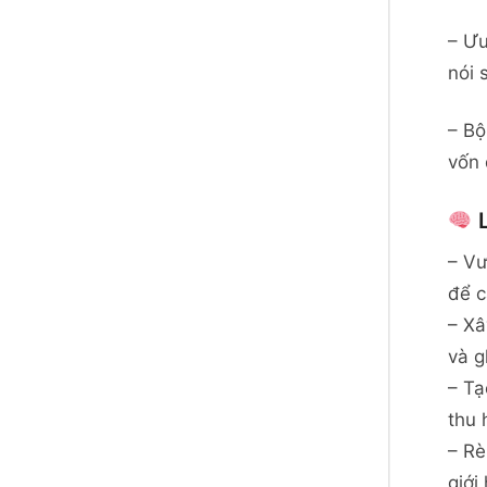
– Ưu
nói 
– Bộ
vốn 
L
– Vư
để cấ
– Xâ
và g
– Tạ
thu 
– Rè
giới