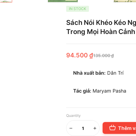
IN STOCK
Sách Nói Khéo Kéo Ngư
Trong Mọi Hoàn Cảnh
94.500
₫
135.000
₫
Nhà xuất bản:
Dân Trí
Tác giả:
Maryam Pasha
Quantity
Thêm v