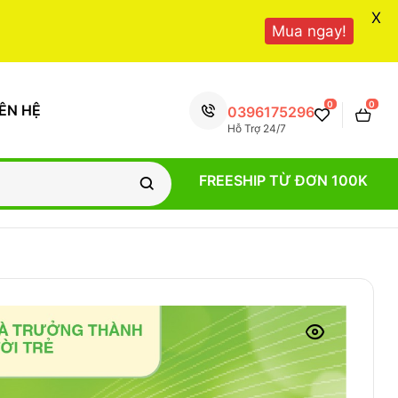
X
Mua ngay!
0
0
IÊN HỆ
0396175296
Hỗ Trợ 24/7
FREESHIP TỪ ĐƠN 100K