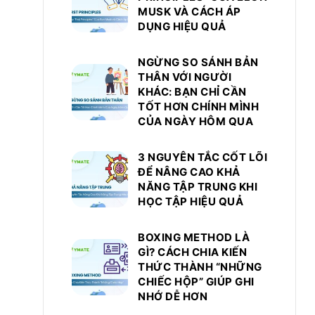
MUSK VÀ CÁCH ÁP
DỤNG HIỆU QUẢ
NGỪNG SO SÁNH BẢN
THÂN VỚI NGƯỜI
KHÁC: BẠN CHỈ CẦN
TỐT HƠN CHÍNH MÌNH
CỦA NGÀY HÔM QUA
3 NGUYÊN TẮC CỐT LÕI
ĐỂ NÂNG CAO KHẢ
NĂNG TẬP TRUNG KHI
HỌC TẬP HIỆU QUẢ
BOXING METHOD LÀ
GÌ? CÁCH CHIA KIẾN
THỨC THÀNH “NHỮNG
CHIẾC HỘP” GIÚP GHI
NHỚ DỄ HƠN