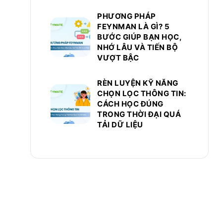
PHƯƠNG PHÁP
FEYNMAN LÀ GÌ? 5
BƯỚC GIÚP BẠN HỌC,
NHỚ LÂU VÀ TIẾN BỘ
VƯỢT BẬC
RÈN LUYỆN KỸ NĂNG
CHỌN LỌC THÔNG TIN:
CÁCH HỌC ĐÚNG
TRONG THỜI ĐẠI QUÁ
TẢI DỮ LIỆU