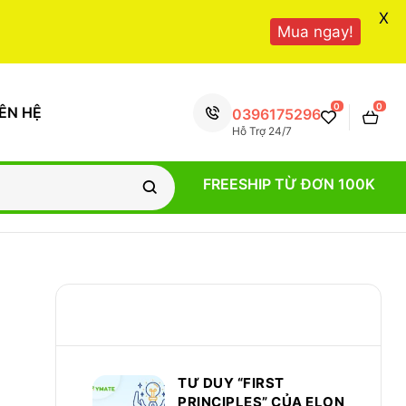
X
Mua ngay!
0
0
IÊN HỆ
0396175296
Hỗ Trợ 24/7
FREESHIP TỪ ĐƠN 100K
CÁC BÀI VIẾT MỚI
TƯ DUY “FIRST
PRINCIPLES” CỦA ELON