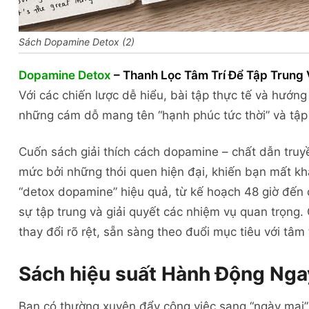
Sách Dopamine Detox (2)
Dopamine Detox
– Thanh Lọc Tâm Trí Để Tập Trung
Với các chiến lược dễ hiểu, bài tập thực tế và hướng
những cám dỗ mang tên “hạnh phúc tức thời” và tập 
Cuốn sách giải thích cách dopamine – chất dẫn truyền
mức bởi những thói quen hiện đại, khiến bạn mất k
“detox dopamine” hiệu quả, từ kế hoạch 48 giờ đến cá
sự tập trung và giải quyết các nhiệm vụ quan trọng.
thay đổi rõ rệt, sẵn sàng theo đuổi mục tiêu với tâm 
Sách hiệu suất Hành Động Nga
Bạn có thường xuyên đẩy công việc sang “ngày mai”