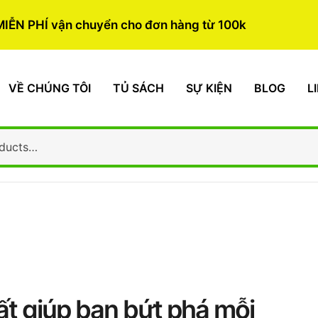
MIỄN PHÍ vận chuyển cho đơn hàng từ 100k
VỀ CHÚNG TÔI
TỦ SÁCH
SỰ KIỆN
BLOG
L
ất giúp bạn bứt phá mỗi