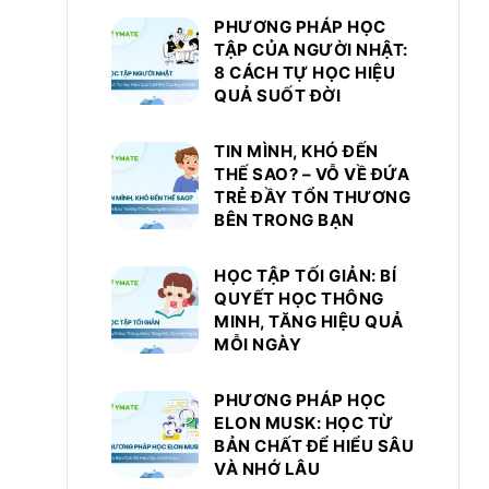
PHƯƠNG PHÁP HỌC
TẬP CỦA NGƯỜI NHẬT:
8 CÁCH TỰ HỌC HIỆU
QUẢ SUỐT ĐỜI
TIN MÌNH, KHÓ ĐẾN
THẾ SAO? – VỖ VỀ ĐỨA
TRẺ ĐẦY TỔN THƯƠNG
BÊN TRONG BẠN
HỌC TẬP TỐI GIẢN: BÍ
QUYẾT HỌC THÔNG
MINH, TĂNG HIỆU QUẢ
MỖI NGÀY
PHƯƠNG PHÁP HỌC
ELON MUSK: HỌC TỪ
BẢN CHẤT ĐỂ HIỂU SÂU
VÀ NHỚ LÂU