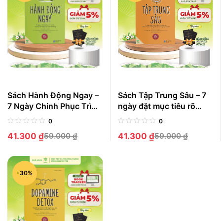
Sách Hành Động Ngay –
Sách Tập Trung Sâu – 7
7 Ngày Chinh Phục Trì
ngày đặt mục tiêu rõ
Hoãn Và Tái Tạo Động
ràng và loại bỏ xao
0
0
Lực Phi Thường
nhãng để tập trung tuyệt
41.300
₫
59.000
₫
41.300
₫
59.000
₫
đối
-30%