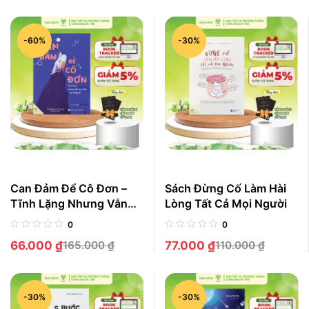
-60%
-30%
Can Đảm Để Cô Đơn –
Sách Đừng Cố Làm Hài
Tĩnh Lặng Nhưng Vẫn
Lòng Tất Cả Mọi Người
Toả Sáng Nơi Công Sở
0
0
66.000
₫
165.000
₫
77.000
₫
110.000
₫
-30%
-30%