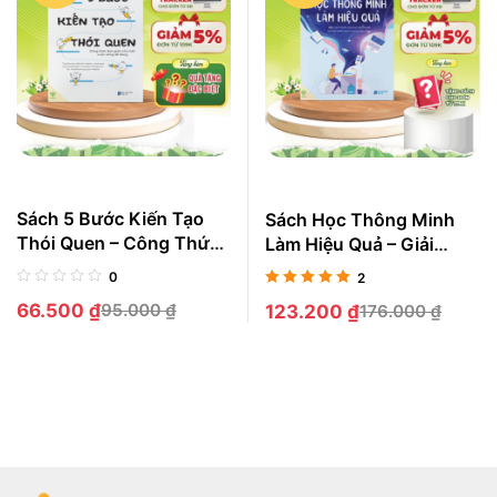
Sách 5 Bước Kiến Tạo
Sách Học Thông Minh
Thói Quen – Công Thức
Làm Hiệu Quả – Giải
Đơn Giản Cho Một Cuộc
Pháp Học Tập Thực
0
2
Sống Dễ Dàng
Dụng, Ghi Nhớ Bền Lâu,
Được xếp
66.500
₫
95.000
₫
123.200
₫
176.000
₫
Thành Công Bứt Phá
hạng
5.00
5
sao