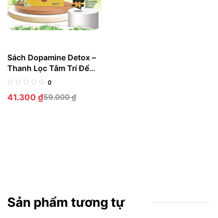
Sách Dopamine Detox –
Thanh Lọc Tâm Trí Để
Tập Trung Vào Điều
0
Quan Trọng Nhất
41.300
₫
59.000
₫
Sản phẩm tương tự