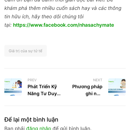
khám phá thêm nhiều cuốn sách hay và các thông
tin hữu ích, hãy theo dõi chúng tôi
tại:
https://www.facebook.com/nhasachymate
Giá trị của sự tử tế
PREV
NEXT
Phát Triển Kỹ
Phương pháp
Năng Tư Duy
ghi nhớ
Sáng Tạo –
Feynman –
Bước Đột Phá
Cách học sâu
Dẫn Đến
nhớ lâu như
Để lại một bình luận
Thành Công
thiên tài
Bạn phải
đăng nhập
để gửi bình luận.