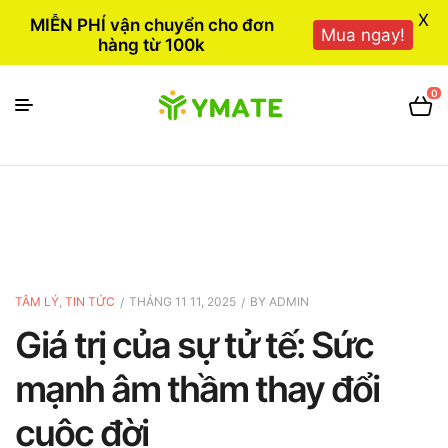
X
MIỄN PHÍ vận chuyển cho đơn
Mua ngay!
hàng từ 100k
0
TÂM LÝ
,
TIN TỨC
THÁNG 11 11, 2025
BY
ADMIN
Giá trị của sự tử tế: Sức
mạnh âm thầm thay đổi
cuộc đời