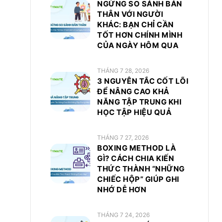
NGỪNG SO SÁNH BẢN
THÂN VỚI NGƯỜI
KHÁC: BẠN CHỈ CẦN
TỐT HƠN CHÍNH MÌNH
CỦA NGÀY HÔM QUA
THÁNG 7 28, 2026
3 NGUYÊN TẮC CỐT LÕI
ĐỂ NÂNG CAO KHẢ
NĂNG TẬP TRUNG KHI
HỌC TẬP HIỆU QUẢ
THÁNG 7 27, 2026
BOXING METHOD LÀ
GÌ? CÁCH CHIA KIẾN
THỨC THÀNH “NHỮNG
CHIẾC HỘP” GIÚP GHI
NHỚ DỄ HƠN
THÁNG 7 24, 2026