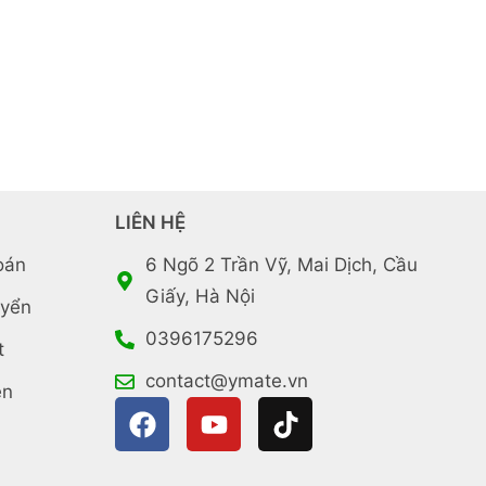
LIÊN HỆ
oán
6 Ngõ 2 Trần Vỹ, Mai Dịch, Cầu
Giấy, Hà Nội
uyển
0396175296
t
contact@ymate.vn
ền