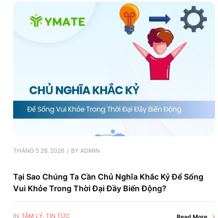
THÁNG 5 29, 2026
BY
ADMIN
Tại Sao Chúng Ta Cần Chủ Nghĩa Khắc Kỷ Để Sống
Vui Khỏe Trong Thời Đại Đầy Biến Động?
IN
TÂM LÝ
,
TIN TỨC
Read More