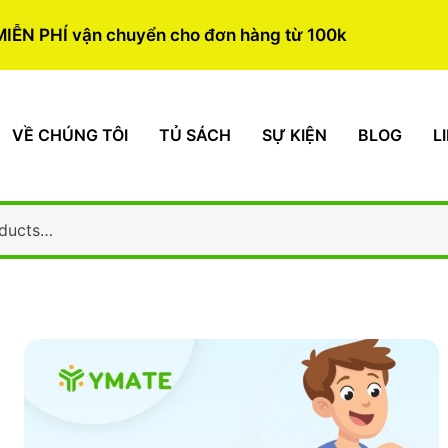
MIỄN PHÍ vận chuyển cho đơn hàng từ 100k
VỀ CHÚNG TÔI
TỦ SÁCH
SỰ KIỆN
BLOG
L