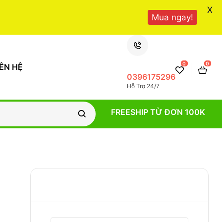
X
Mua ngay!
0
0
IÊN HỆ
0396175296
Hỗ Trợ 24/7
FREESHIP TỪ ĐƠN 100K
TÌM KIẾM