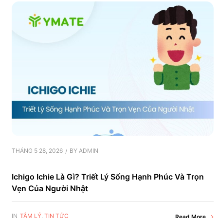
THÁNG 5 28, 2026
BY
ADMIN
Ichigo Ichie Là Gì? Triết Lý Sống Hạnh Phúc Và Trọn
Vẹn Của Người Nhật
IN
TÂM LÝ
,
TIN TỨC
Read More