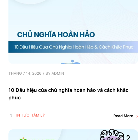
THÁNG 7 14, 2026
BY
ADMIN
10 Dấu hiệu của chủ nghĩa hoàn hảo và cách khắc
phục
IN
TIN TỨC
,
TÂM LÝ
Read More