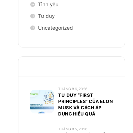
Tình yêu
Tư duy
Uncategorized
BÀI VIẾT GẦN ĐÂY
THÁNG 8 6, 2026
TƯ DUY “FIRST
PRINCIPLES” CỦA ELON
MUSK VÀ CÁCH ÁP
DỤNG HIỆU QUẢ
THÁNG 8 5, 2026