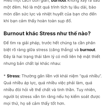
Hiểu một cách đơn giản,
burnout
không xảy ra sau
một đêm. Nó là một quá trình tích tụ lâu dài, bào
mòn dần sức lực và nhiệt huyết của bạn cho đến
khi bạn cảm thấy hoàn toàn sụp đổ.
Burnout khác Stress như thế nào?
Để tìm ra giải pháp, trước hết chúng ta cần phân
biệt rõ ràng giữa stress (căng thẳng) và
burnout
.
Đây là hai trạng thái tâm lý có mối liên hệ mật thiết
nhưng bản chất lại khác nhau:
*
Stress:
Thường gắn liền với khái niệm “quá nhiều”.
Quá nhiều áp lực, quá nhiều việc phải làm, quá
nhiều đòi hỏi về thể chất và tinh thần. Tuy nhiên,
người bị stress vẫn tin rằng nếu họ kiểm soát được
mọi thứ, họ sẽ cảm thấy tốt hơn.