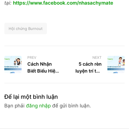
tại:
https://www.facebook.com/nhasachymate
Hội chứng Burnout
PREV
NEXT
Cách Nhận
5 cách rèn
Biết Biểu Hiện
luyện trí tuệ
Của Sự Tự Tin
cảm xúc đỉnh
Và Làm Thế
cao từ cuốn
Nào Để Tự Tin
sách Sức hút
Để lại một bình luận
Hơn
của sự tử tế
Bạn phải
đăng nhập
để gửi bình luận.