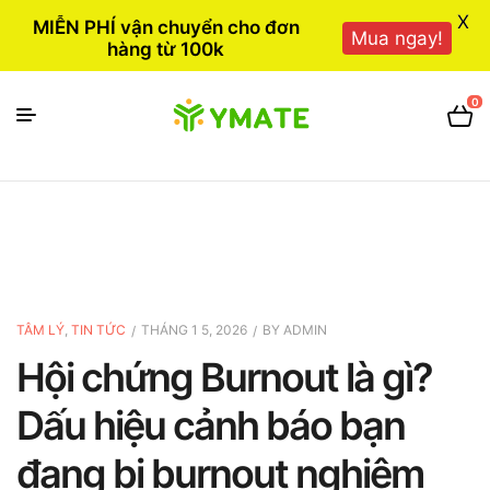
X
MIỄN PHÍ vận chuyển cho đơn
Mua ngay!
hàng từ 100k
0
TÂM LÝ
,
TIN TỨC
THÁNG 1 5, 2026
BY
ADMIN
Hội chứng Burnout là gì?
Dấu hiệu cảnh báo bạn
đang bị burnout nghiêm