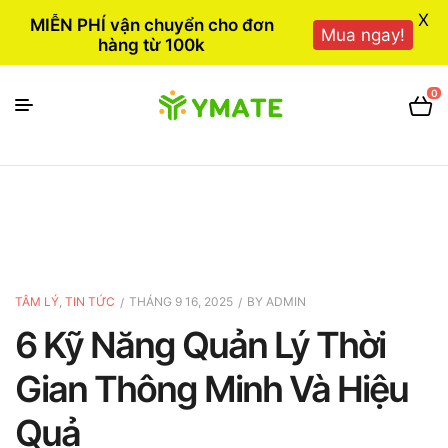
X
MIỄN PHÍ vận chuyển cho đơn
Mua ngay!
hàng từ 100k
0
TÂM LÝ
,
TIN TỨC
THÁNG 9 16, 2025
BY
ADMIN
6 Kỹ Năng Quản Lý Thời
Gian Thông Minh Và Hiệu
Quả