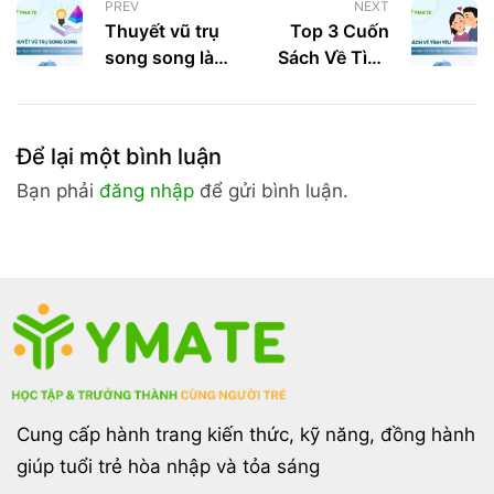
PREV
NEXT
Thuyết vũ trụ
Top 3 Cuốn
song song là
Sách Về Tình
gì? Cách kiến
Yêu Hay Dành
tạo thực tại
Cho Giới Trẻ
hoàn hảo từ
Để lại một bình luận
Con mèo của
Schrödinger
Bạn phải
đăng nhập
để gửi bình luận.
Cung cấp hành trang kiến thức, kỹ năng, đồng hành
giúp tuổi trẻ hòa nhập và tỏa sáng