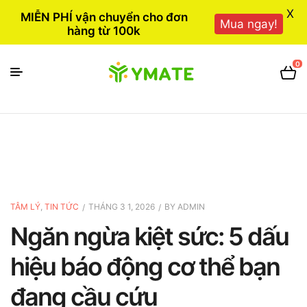
X
MIỄN PHÍ vận chuyển cho đơn
Mua ngay!
hàng từ 100k
0
TÂM LÝ
,
TIN TỨC
THÁNG 3 1, 2026
BY
ADMIN
Ngăn ngừa kiệt sức: 5 dấu
hiệu báo động cơ thể bạn
đang cầu cứu