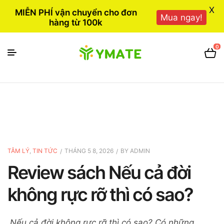
X
MIỄN PHÍ vận chuyển cho đơn
Mua ngay!
hàng từ 100k
0
TÂM LÝ
,
TIN TỨC
THÁNG 5 8, 2026
BY
ADMIN
Review sách Nếu cả đời
không rực rỡ thì có sao?
Nếu cả đời không rực rỡ thì có sao? Có những