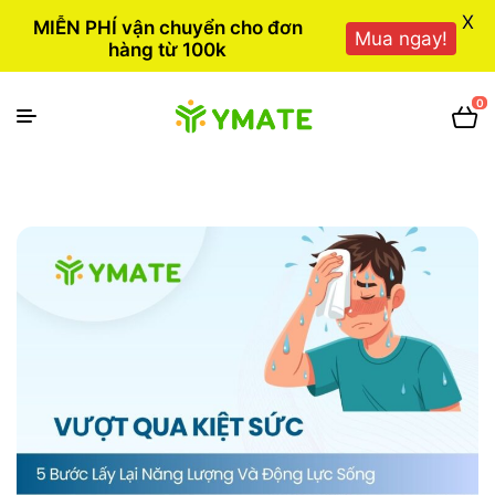
X
MIỄN PHÍ vận chuyển cho đơn
Mua ngay!
hàng từ 100k
0