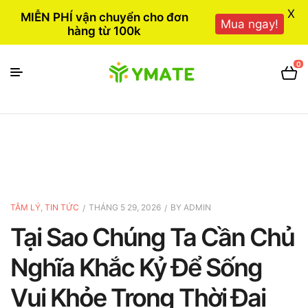
X
MIỄN PHÍ vận chuyển cho đơn
Mua ngay!
hàng từ 100k
0
TÂM LÝ
,
TIN TỨC
THÁNG 5 29, 2026
BY
ADMIN
Tại Sao Chúng Ta Cần Chủ
Nghĩa Khắc Kỷ Để Sống
Vui Khỏe Trong Thời Đại