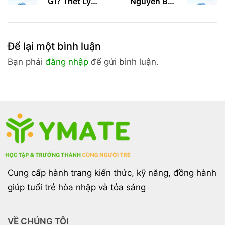
Gì? Triết Lý
Nguyên Bản
Sống Hạnh
Là Gì? 6 Cách
Phúc Và Trọn
Rèn Luyện Tư
Vẹn Của
Duy Khác Biệt
Để lại một bình luận
Người Nhật
Hiệu Quả
Bạn phải
đăng nhập
để gửi bình luận.
Cung cấp hành trang kiến thức, kỹ năng, đồng hành
giúp tuổi trẻ hòa nhập và tỏa sáng
VỀ CHÚNG TÔI