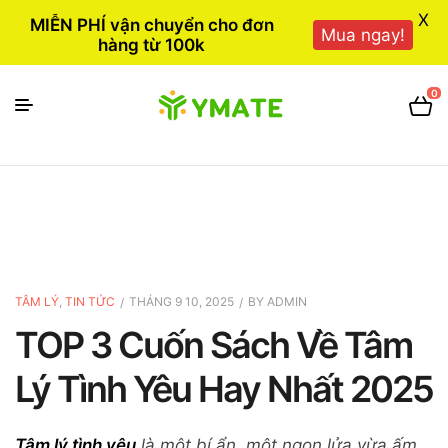
X
MIỄN PHÍ vận chuyển cho đơn
Mua ngay!
hàng từ 100k
0
TÂM LÝ
,
TIN TỨC
THÁNG 9 10, 2025
BY
ADMIN
TOP 3 Cuốn Sách Về Tâm
Lý Tình Yêu Hay Nhất 2025
Tâm lý tình yêu
là một bí ẩn, một ngọn lửa vừa ấm