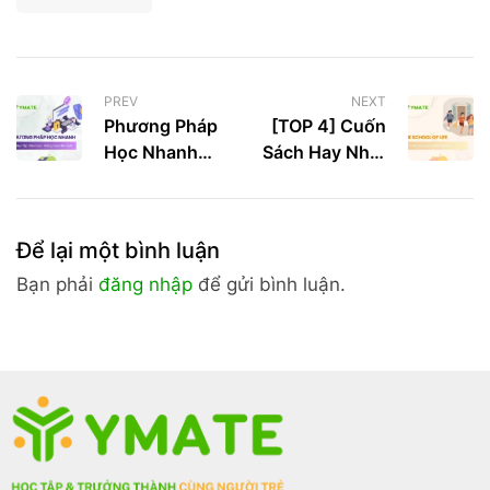
PREV
NEXT
Phương Pháp
[TOP 4] Cuốn
Học Nhanh
Sách Hay Nhất
Giúp Bạn Học
Của The
Tập Hiệu Quả
School Of Life
Mà Bạn Nên
Để lại một bình luận
Đọc
Bạn phải
đăng nhập
để gửi bình luận.