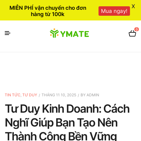
X
MIỄN PHÍ vận chuyển cho đơn
Mua ngay!
hàng từ 100k
0
TIN TỨC
,
TƯ DUY
THÁNG 11 10, 2025
BY
ADMIN
Tư Duy Kinh Doanh: Cách
Nghĩ Giúp Bạn Tạo Nên
Thành Công Bền Vững