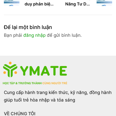
duy phản biện:
Năng Tư Duy
Chìa khóa tư
Sáng Tạo –
duy sắc bén
Bước Đột Phá
thời đại mới
Dẫn Đến
Để lại một bình luận
Thành Công
Bạn phải
đăng nhập
để gửi bình luận.
Cung cấp hành trang kiến thức, kỹ năng, đồng hành
giúp tuổi trẻ hòa nhập và tỏa sáng
VỀ CHÚNG TÔI