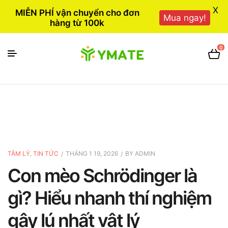
X
MIỄN PHÍ vận chuyển cho đơn
Mua ngay!
hàng từ 100k
0
TÂM LÝ
,
TIN TỨC
THÁNG 1 19, 2026
BY
ADMIN
Con mèo Schrödinger là
gì? Hiểu nhanh thí nghiệm
gây lú nhất vật lý