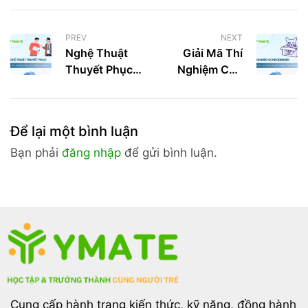
PREV
NEXT
Nghệ Thuật
Giải Mã Thí
Thuyết Phục
Nghiệm Con
Không Ép
Mèo Của
Buộc Dành
Schrödinger:
Cho Gen Z: Bí
Thay Đổi Vận
Để lại một bình luận
Kíp Ảnh
Mệnh
Hưởng Trong
Bạn phải
đăng nhập
để gửi bình luận.
Cuộc Sống
Cung cấp hành trang kiến thức, kỹ năng, đồng hành