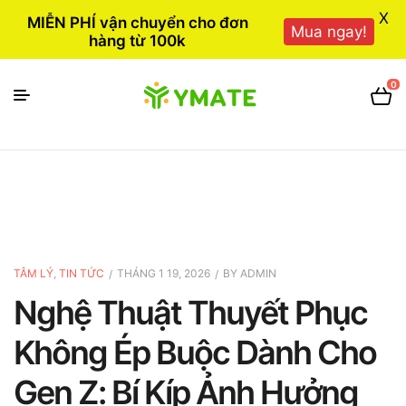
X
MIỄN PHÍ vận chuyển cho đơn
Mua ngay!
hàng từ 100k
0
TÂM LÝ
,
TIN TỨC
THÁNG 1 19, 2026
BY
ADMIN
Nghệ Thuật Thuyết Phục
Không Ép Buộc Dành Cho
Gen Z: Bí Kíp Ảnh Hưởng