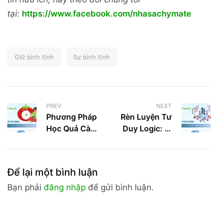
tại:
https://www.facebook.com/nhasachymate
Giữ bình tĩnh
Sự bình tĩnh
PREV
NEXT
Phương Pháp
Rèn Luyện Tư
Học Quả Cà
Duy Logic: Bí
Chua Giúp
Quyết Tư Duy
Bạn Học
Sắc Bén Và
Nhanh Hơn
Giải Quyết Vấn
Để lại một bình luận
Mà Không Kiệt
Đề Mạnh Mẽ
Sức
Bạn phải
đăng nhập
để gửi bình luận.