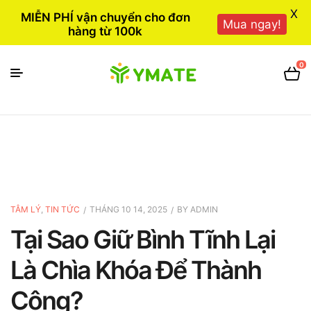
X
MIỄN PHÍ vận chuyển cho đơn
Mua ngay!
hàng từ 100k
0
TÂM LÝ
,
TIN TỨC
THÁNG 10 14, 2025
BY
ADMIN
Tại Sao Giữ Bình Tĩnh Lại
Là Chìa Khóa Để Thành
Công?